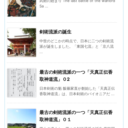
武術の始まり The last battle of the warlord
Sa ...
剣術流派の誕生
中世のどこかの時点で、日本に二つの剣術流
派が誕生しました。「東国七流」と「京八流
...
最古の剣術流派の一つ「天真正伝香
取神道流」０2
日本剣術の魁 飯篠家直が創始した「天真正伝
香取神道流」は、日本剣術のパイオニアだ ...
最古の剣術流派の一つ「天真正伝香
取神道流」０１