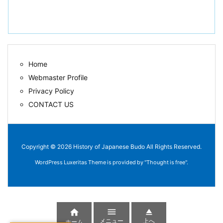
Home
Webmaster Profile
Privacy Policy
CONTACT US
Copyright ©
2026
History of Japanese Budo
All Rights Reserved.
WordPress Luxeritas Theme is provided by "
Thought is free
".



メニュー
上へ
ホーム