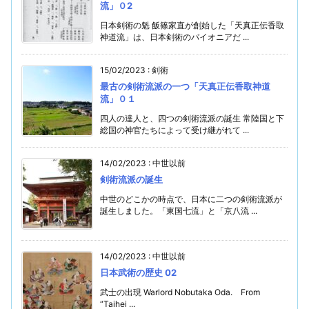
流」０2
日本剣術の魁 飯篠家直が創始した「天真正伝香取
神道流」は、日本剣術のパイオニアだ ...
15/02/2023
:
剣術
最古の剣術流派の一つ「天真正伝香取神道
流」０１
四人の達人と、四つの剣術流派の誕生 常陸国と下
総国の神官たちによって受け継がれて ...
14/02/2023
:
中世以前
剣術流派の誕生
中世のどこかの時点で、日本に二つの剣術流派が
誕生しました。「東国七流」と「京八流 ...
14/02/2023
:
中世以前
日本武術の歴史 02
武士の出現 Warlord Nobutaka Oda. From
“Taihei ...