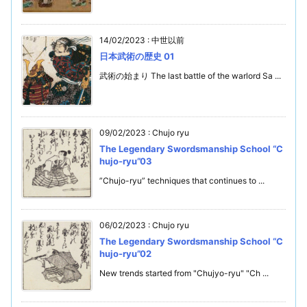
14/02/2023
:
中世以前
日本武術の歴史 01
武術の始まり The last battle of the warlord Sa ...
09/02/2023
:
Chujo ryu
The Legendary Swordsmanship School “C
hujo-ryu”03
”Chujo-ryu” techniques that continues to ...
06/02/2023
:
Chujo ryu
The Legendary Swordsmanship School “C
hujo-ryu”02
New trends started from "Chujyo-ryu" "Ch ...