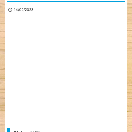

14/02/2023