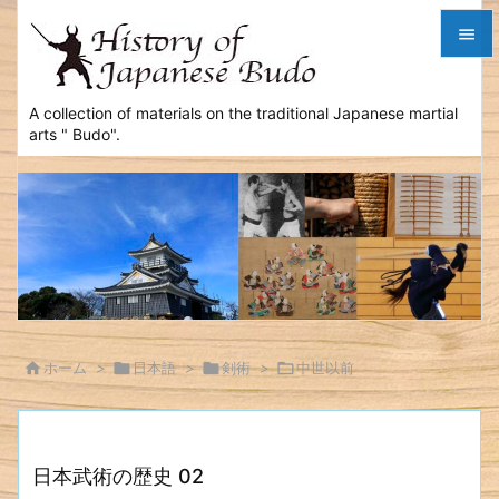


メニュ
A collection of materials on the traditional Japanese martial
arts " Budo".

サイド

前へ

次へ

検索

ホーム
>

日本語
>

剣術
>

中世以前
日本武術の歴史 02