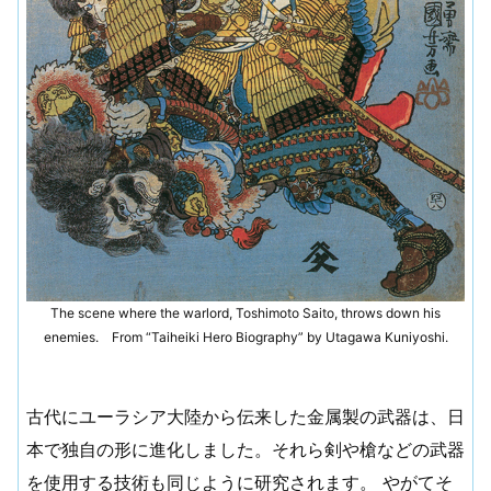
The scene where the warlord, Toshimoto Saito, throws down his
enemies. From “Taiheiki Hero Biography” by Utagawa Kuniyoshi.
古代にユーラシア大陸から伝来した金属製の武器は、日
本で独自の形に進化しました。それら剣や槍などの武器
を使用する技術も同じように研究されます。 やがてそ