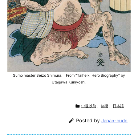
Sumo master Seizo Shimura. From “Taiheiki Hero Biography” by
Utagawa Kuniyoshi.

中世以前
,
剣術
,
日本語

Posted by
Japan-budo